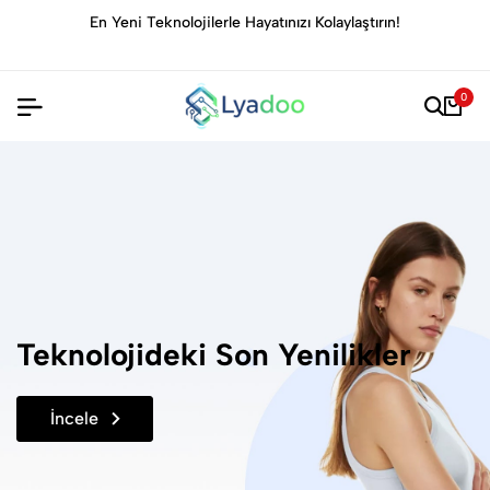
 Hayatınızı Kolaylaştırın!
Evinizi Rahat ve Şık Hale Geti
Yakalayı
0
Teknolojideki Son Yenilikler
İncele