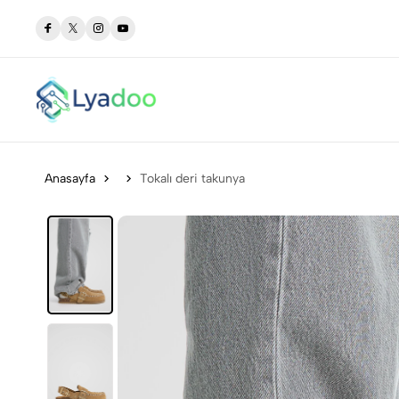
eğer Katın!
Tarzını Yansıt, Her Adımda Kendini Özgür Hiss et!
Anasayfa
Tokalı deri takunya