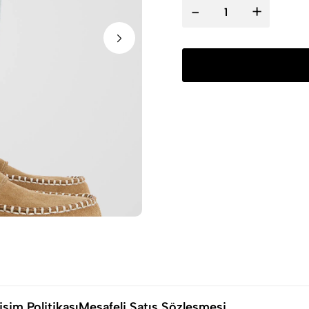
-
+
şim Politikası
Mesafeli Satış Sözleşmesi