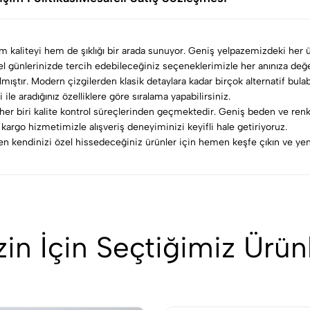
em kaliteyi hem de şıklığı bir arada sunuyor. Geniş yelpazemizdeki her ü
özel günlerinizde tercih edebileceğiniz seçeneklerimizle her anınıza değe
lmıştır. Modern çizgilerden klasik detaylara kadar birçok alternatif bula
 ile aradığınız özelliklere göre sıralama yapabilirsiniz.
er biri kalite kontrol süreçlerinden geçmektedir. Geniş beden ve renk
argo hizmetimizle alışveriş deneyiminizi keyifli hale getiriyoruz.
rken kendinizi özel hissedeceğiniz ürünler için hemen keşfe çıkın ve yeni
zin İçin Seçtiğimiz Ürün