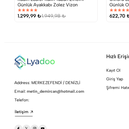
Günlük Ayakkabı Zolez Vizon
Günlük Or
Primamit
1.299,99 ₺
1.949,98 ₺
622,70 
Hızlı Eriş
Kayıt Ol
Giriş Yap
Address: MERKEZEFENDİ / DENİZLİ
Şifremi Hat
Email:
metin_demircan@hotmail.com
Telefon:
İletişim