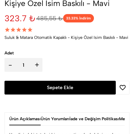
Kişiye Özel Isim Baskılı - Mavi
323.7 ₺
485,55 ₺
33.33
% İndirim
Suluk & Matara Otomatik Kapaklı - Kişiye Özel Isim Baskılı - Mavi
Adet
-
+
Sepete Ekle
Ürün Açıklaması
Ürün Yorumları
İade ve Değişim Politikası
Mesafel