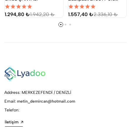
Siyah Unisex Mini Sırt
Çantası
1.294,80 ₺
1.942,20 ₺
1.557,40 ₺
2.336,10 ₺
Address: MERKEZEFENDİ / DENİZLİ
Email:
metin_demircan@hotmail.com
Telefon:
İletişim