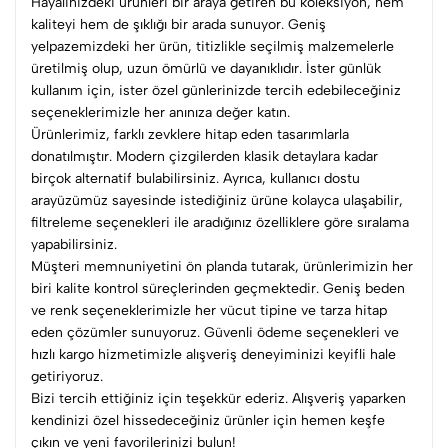
Hayalinizdeki ürünleri bir araya getiren bu koleksiyon, hem
kaliteyi hem de şıklığı bir arada sunuyor. Geniş
yelpazemizdeki her ürün, titizlikle seçilmiş malzemelerle
üretilmiş olup, uzun ömürlü ve dayanıklıdır. İster günlük
kullanım için, ister özel günlerinizde tercih edebileceğiniz
seçeneklerimizle her anınıza değer katın.
Ürünlerimiz, farklı zevklere hitap eden tasarımlarla
donatılmıştır. Modern çizgilerden klasik detaylara kadar
birçok alternatif bulabilirsiniz. Ayrıca, kullanıcı dostu
arayüzümüz sayesinde istediğiniz ürüne kolayca ulaşabilir,
filtreleme seçenekleri ile aradığınız özelliklere göre sıralama
yapabilirsiniz.
Müşteri memnuniyetini ön planda tutarak, ürünlerimizin her
biri kalite kontrol süreçlerinden geçmektedir. Geniş beden
ve renk seçeneklerimizle her vücut tipine ve tarza hitap
eden çözümler sunuyoruz. Güvenli ödeme seçenekleri ve
hızlı kargo hizmetimizle alışveriş deneyiminizi keyifli hale
getiriyoruz.
Bizi tercih ettiğiniz için teşekkür ederiz. Alışveriş yaparken
kendinizi özel hissedeceğiniz ürünler için hemen keşfe
çıkın ve yeni favorilerinizi bulun!