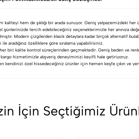
em kaliteyi hem de şıklığı bir arada sunuyor. Geniş yelpazemizdeki her ü
özel günlerinizde tercih edebileceğiniz seçeneklerimizle her anınıza değe
lmıştır. Modern çizgilerden klasik detaylara kadar birçok alternatif bula
 ile aradığınız özelliklere göre sıralama yapabilirsiniz.
er biri kalite kontrol süreçlerinden geçmektedir. Geniş beden ve renk
argo hizmetimizle alışveriş deneyiminizi keyifli hale getiriyoruz.
rken kendinizi özel hissedeceğiniz ürünler için hemen keşfe çıkın ve yeni
zin İçin Seçtiğimiz Ürün