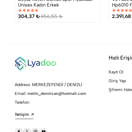
Unisex Kadın Erkek
Hp6010 F
304,37 ₺
456,55 ₺
2.391,68
Hızlı Eriş
Kayıt Ol
Giriş Yap
Address: MERKEZEFENDİ / DENİZLİ
Şifremi Hat
Email:
metin_demircan@hotmail.com
Telefon:
İletişim