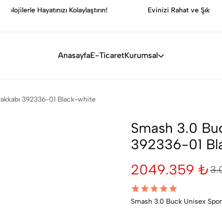
Evinizi Rahat ve Şık Hale Getirin, Her Köşede Mutluluğu
S
Yakalayın!
Anasayfa
E-Ticaret
Kurumsal
akkabı 392336-01 Black-white
Smash 3.0 Buc
392336-01 Bl
2049.359 ₺
3.
Smash 3.0 Buck Unisex Spor