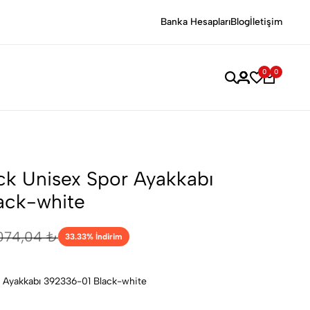
evdiklerinizi Şaşırtacak Özel Hediyelerle Anılara Değer Katın!
Ta
Banka Hesapları
Blog
İletişim
0
0
k Unisex Spor Ayakkabı
ack-white
074,04 ₺
33.33
% İndirim
 Ayakkabı 392336-01 Black-white