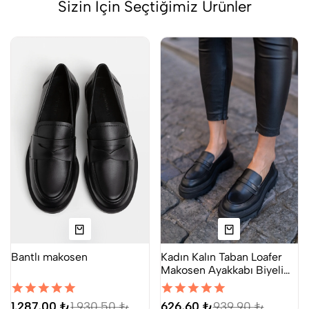
Sizin İçin Seçtiğimiz Ürünler
Bantlı makosen
Kadın Kalın Taban Loafer
Makosen Ayakkabı Biyeli
Siyah
1.287,00 ₺
1.930,50 ₺
626,60 ₺
939,90 ₺