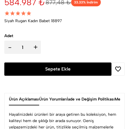
584.987 ₺
877,48 ₺
33.33
% İndirim
Siyah Rugan Kadın Babet 18897
Adet
-
+
Sepete Ekle
Ürün Açıklaması
Ürün Yorumları
İade ve Değişim Politikası
Mesafel
Hayalinizdeki ürünleri bir araya getiren bu koleksiyon, hem
kaliteyi hem de şıklığı bir arada sunuyor. Geniş
yelpazemizdeki her ürün, titizlikle seçilmiş malzemelerle