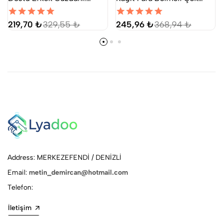
Geniş Kart Cebi ve
Gözlü Yumuşak Deri Mini
Minimalist Tasarım
Şık Kartlık Cüzdan
219,70 ₺
329,55 ₺
245,96 ₺
368,94 ₺
Address: MERKEZEFENDİ / DENİZLİ
Email:
metin_demircan@hotmail.com
Telefon:
İletişim