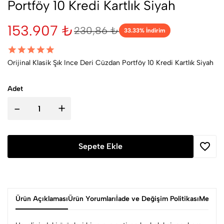
Portföy 10 Kredi Kartlık Siyah
153.907 ₺
230,86 ₺
33.33
% İndirim
Orijinal Klasik Şık Ince Deri Cüzdan Portföy 10 Kredi Kartlık Siyah
Adet
-
+
Sepete Ekle
Ürün Açıklaması
Ürün Yorumları
İade ve Değişim Politikası
Mesafel