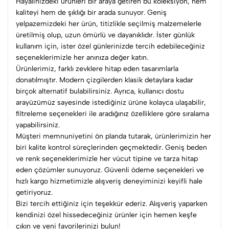
Hayalinizdeki ürünleri bir araya getiren bu koleksiyon, hem
kaliteyi hem de şıklığı bir arada sunuyor. Geniş
yelpazemizdeki her ürün, titizlikle seçilmiş malzemelerle
üretilmiş olup, uzun ömürlü ve dayanıklıdır. İster günlük
kullanım için, ister özel günlerinizde tercih edebileceğiniz
seçeneklerimizle her anınıza değer katın.
Ürünlerimiz, farklı zevklere hitap eden tasarımlarla
donatılmıştır. Modern çizgilerden klasik detaylara kadar
birçok alternatif bulabilirsiniz. Ayrıca, kullanıcı dostu
arayüzümüz sayesinde istediğiniz ürüne kolayca ulaşabilir,
filtreleme seçenekleri ile aradığınız özelliklere göre sıralama
yapabilirsiniz.
Müşteri memnuniyetini ön planda tutarak, ürünlerimizin her
biri kalite kontrol süreçlerinden geçmektedir. Geniş beden
ve renk seçeneklerimizle her vücut tipine ve tarza hitap
eden çözümler sunuyoruz. Güvenli ödeme seçenekleri ve
hızlı kargo hizmetimizle alışveriş deneyiminizi keyifli hale
getiriyoruz.
Bizi tercih ettiğiniz için teşekkür ederiz. Alışveriş yaparken
kendinizi özel hissedeceğiniz ürünler için hemen keşfe
çıkın ve yeni favorilerinizi bulun!