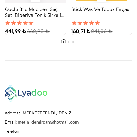
Güçlü 3’lü Mucizevi Saç
Stick Wax Ve Topuz Fırçası
Seti Biberiye Tonik Sirkeli
Tonik Biberiye Kompleks
Yağ 30 ml
441,99 ₺
662,98 ₺
160,71 ₺
241,06 ₺
Address: MERKEZEFENDİ / DENİZLİ
Email:
metin_demircan@hotmail.com
Telefon: