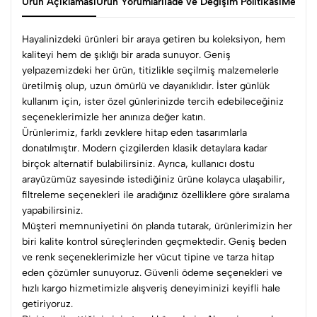
Ürün Açıklaması
Ürün Yorumları
İade ve Değişim Politikası
Mesafel
Hayalinizdeki ürünleri bir araya getiren bu koleksiyon, hem
kaliteyi hem de şıklığı bir arada sunuyor. Geniş
yelpazemizdeki her ürün, titizlikle seçilmiş malzemelerle
üretilmiş olup, uzun ömürlü ve dayanıklıdır. İster günlük
kullanım için, ister özel günlerinizde tercih edebileceğiniz
seçeneklerimizle her anınıza değer katın.
Ürünlerimiz, farklı zevklere hitap eden tasarımlarla
donatılmıştır. Modern çizgilerden klasik detaylara kadar
birçok alternatif bulabilirsiniz. Ayrıca, kullanıcı dostu
arayüzümüz sayesinde istediğiniz ürüne kolayca ulaşabilir,
filtreleme seçenekleri ile aradığınız özelliklere göre sıralama
yapabilirsiniz.
Müşteri memnuniyetini ön planda tutarak, ürünlerimizin her
biri kalite kontrol süreçlerinden geçmektedir. Geniş beden
ve renk seçeneklerimizle her vücut tipine ve tarza hitap
eden çözümler sunuyoruz. Güvenli ödeme seçenekleri ve
hızlı kargo hizmetimizle alışveriş deneyiminizi keyifli hale
getiriyoruz.