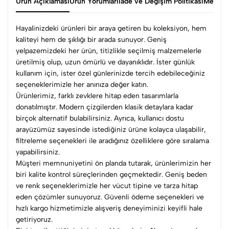
Ürün Açıklaması
Ürün Yorumları
İade ve Değişim Politikası
Mesafel
Hayalinizdeki ürünleri bir araya getiren bu koleksiyon, hem
kaliteyi hem de şıklığı bir arada sunuyor. Geniş
yelpazemizdeki her ürün, titizlikle seçilmiş malzemelerle
üretilmiş olup, uzun ömürlü ve dayanıklıdır. İster günlük
kullanım için, ister özel günlerinizde tercih edebileceğiniz
seçeneklerimizle her anınıza değer katın.
Ürünlerimiz, farklı zevklere hitap eden tasarımlarla
donatılmıştır. Modern çizgilerden klasik detaylara kadar
birçok alternatif bulabilirsiniz. Ayrıca, kullanıcı dostu
arayüzümüz sayesinde istediğiniz ürüne kolayca ulaşabilir,
filtreleme seçenekleri ile aradığınız özelliklere göre sıralama
yapabilirsiniz.
Müşteri memnuniyetini ön planda tutarak, ürünlerimizin her
biri kalite kontrol süreçlerinden geçmektedir. Geniş beden
ve renk seçeneklerimizle her vücut tipine ve tarza hitap
eden çözümler sunuyoruz. Güvenli ödeme seçenekleri ve
hızlı kargo hizmetimizle alışveriş deneyiminizi keyifli hale
getiriyoruz.