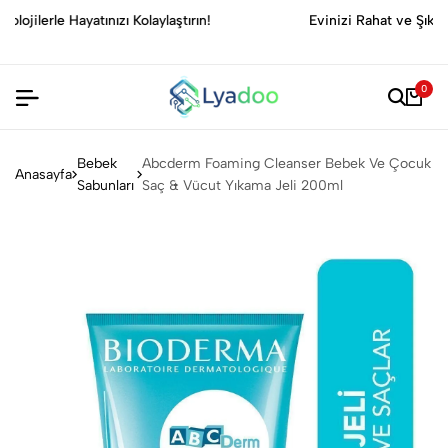
n!
Evinizi Rahat ve Şık Hale Getirin, Her Köşede Mutlul
Yakalayın!
0
Bebek
Abcderm Foaming Cleanser Bebek Ve Çocuk
Anasayfa
Sabunları
Saç & Vücut Yıkama Jeli 200ml