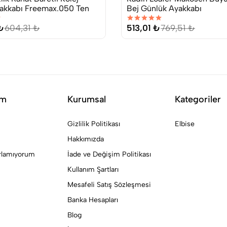
akkabı Freemax.050 Ten
Bej Günlük Ayakkabı
₺
604,31 ₺
513,01 ₺
769,51 ₺
im
Kurumsal
Kategoriler
Gizlilik Politikası
Elbise
Hakkımızda
ırlamıyorum
İade ve Değişim Politikası
Kullanım Şartları
Mesafeli Satış Sözleşmesi
Banka Hesapları
Blog