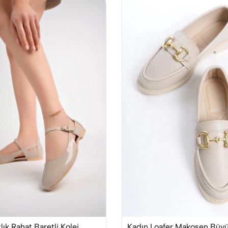
lık Rahat Baretli Kolej
Kadın Loafer Makosen Büyü