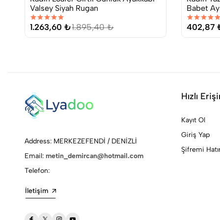
Valsey Siyah Rugan
Babet Ay
1.263,60 ₺
1.895,40 ₺
402,87 
Hızlı Eriş
Kayıt Ol
Giriş Yap
Address: MERKEZEFENDİ / DENİZLİ
Şifremi Hat
Email:
metin_demircan@hotmail.com
Telefon:
İletişim