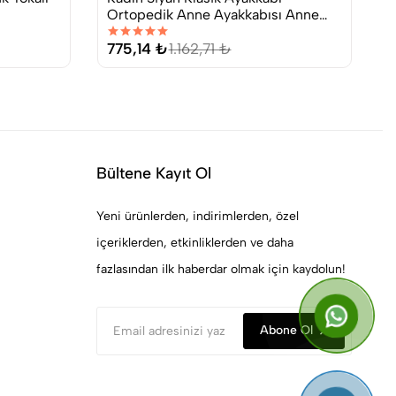
Ortopedik Anne Ayakkabısı Anne
Y
Babet Ayakkabı Anne Kadın Günlük
Ayakkabı
775,14 ₺
1.162,71 ₺
5
Bültene Kayıt Ol
Yeni ürünlerden, indirimlerden, özel
içeriklerden, etkinliklerden ve daha
fazlasından ilk haberdar olmak için kaydolun!
Abone Ol