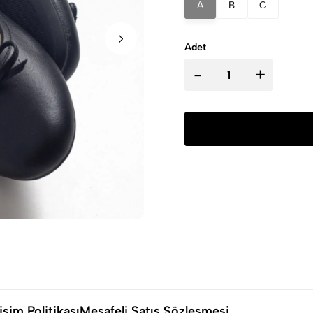
A
B
C
Adet
-
+
şim Politikası
Mesafeli Satış Sözleşmesi