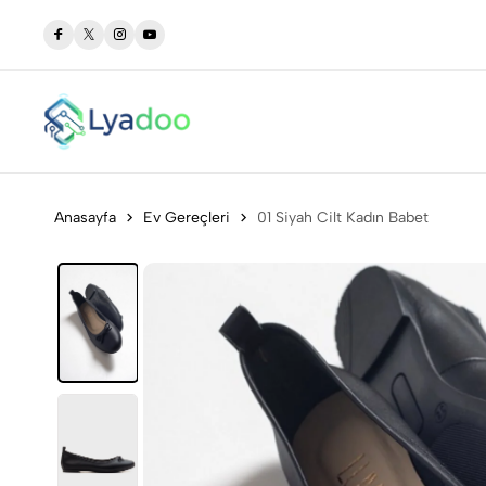
Özgür Hiss et!
En Yeni Teknolojilerle Hayatınızı Kolaylaşt
Anasayfa
Ev Gereçleri
01 Siyah Cilt Kadın Babet