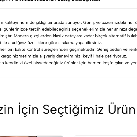
em kaliteyi hem de şıklığı bir arada sunuyor. Geniş yelpazemizdeki her ü
özel günlerinizde tercih edebileceğiniz seçeneklerimizle her anınıza değe
lmıştır. Modern çizgilerden klasik detaylara kadar birçok alternatif bula
 ile aradığınız özelliklere göre sıralama yapabilirsiniz.
er biri kalite kontrol süreçlerinden geçmektedir. Geniş beden ve renk
argo hizmetimizle alışveriş deneyiminizi keyifli hale getiriyoruz.
rken kendinizi özel hissedeceğiniz ürünler için hemen keşfe çıkın ve yeni
zin İçin Seçtiğimiz Ürün