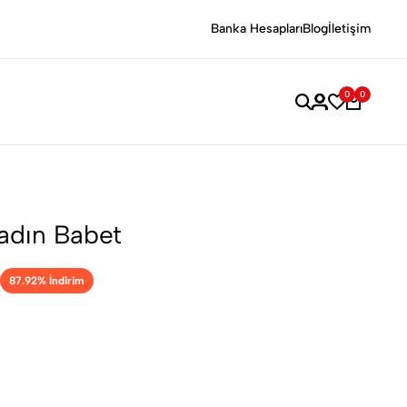
uğu
Sevdiklerinizi Şaşırtacak Özel Hediyelerle Anılara Değer Katın!
Banka Hesapları
Blog
İletişim
0
0
Kadın Babet
87.92
% İndirim