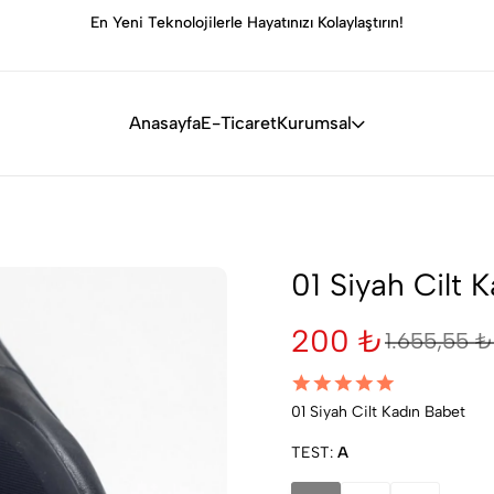
ırın!
Evinizi Rahat ve Şık Hale Getirin, Her Köşede Mutlul
Yakalayın!
Anasayfa
E-Ticaret
Kurumsal
01 Siyah Cilt 
200 ₺
1.655,55 ₺
01 Siyah Cilt Kadın Babet
TEST:
A